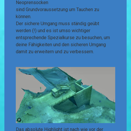
Neoprensocken
sind Grundvoraussetzung um Tauchen zu
können.
Der sichere Umgang muss ständig geübt
werden (!) und es ist umso wichtiger
entsprechende Spezialkurse zu besuchen, um
deine Fähigkeiten und den sicheren Umgang
damit zu erweitern und zu verbessern.
Das absolute Highlight ist nach wie vor der